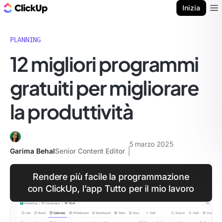
Blog di ClickUp
Inizia
Ope
PLANNING
12 migliori programmi
gratuiti per migliorare
la produttività
5 marzo 2025
Garima Behal
Senior Content Editor
Rendere più facile la programmazione
con ClickUp, l'app Tutto per il mio lavoro