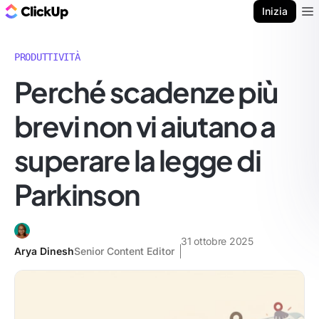
Blog di ClickUp
Inizia
Ope
PRODUTTIVITÀ
Perché scadenze più
brevi non vi aiutano a
superare la legge di
Parkinson
31 ottobre 2025
Arya Dinesh
Senior Content Editor