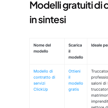
Modelli gratuiti di 
in sintesi
Nome del
Scarica
Ideale pe
modello
il
modello
Modello di
Ottieni
Truccator
contratto di
il
professio
servizi
modello
saloni di
ClickUp
gratis
truccator
matrimon
imprendit
settore d