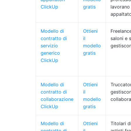
ClickUp
gratis
lavorano
appaltato
Modello di
Ottieni
Freelance,
contratto di
il
saloni e s
servizio
modello
gestiscon
generico
gratis
ClickUp
Modello di
Ottieni
Truccato
contratto di
il
gestisco
collaborazione
modello
collabora
ClickUp
gratis
Modello di
Ottieni
Titolari d
contratto di
il
artisti f