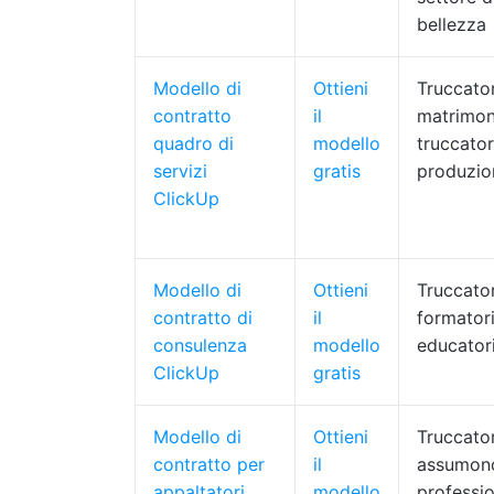
bellezza
Modello di
Ottieni
Truccator
contratto
il
matrimon
quadro di
modello
truccator
servizi
gratis
produzio
ClickUp
Modello di
Ottieni
Truccator
contratto di
il
formatori
consulenza
modello
educatori
ClickUp
gratis
Modello di
Ottieni
Truccato
contratto per
il
assumono
appaltatori
modello
professio