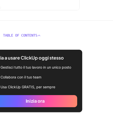
TABLE OF CONTENTS
zia a usare ClickUp oggi stesso
Gestisci tutto il tuo lavoro in un unico posto
Collabora con il tuo team
Usa ClickUp GRATIS, per sempre
Inizia ora