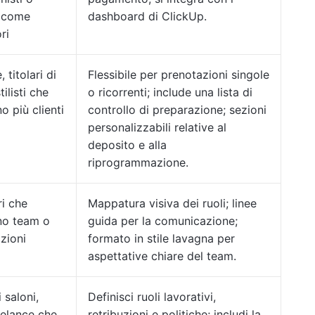
 come
dashboard di ClickUp.
ri
 titolari di
Flessibile per prenotazioni singole
tilisti che
o ricorrenti; include una lista di
o più clienti
controllo di preparazione; sezioni
personalizzabili relative al
deposito e alla
riprogrammazione.
ri che
Mappatura visiva dei ruoli; linee
no team o
guida per la comunicazione;
zioni
formato in stile lavagna per
aspettative chiare del team.
i saloni,
Definisci ruoli lavorativi,
reelance che
retribuzioni e politiche; includi la