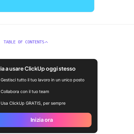
TABLE OF CONTENTS
zia a usare ClickUp oggi stesso
Gestisci tutto il tuo lavoro in un unico posto
Collabora con il tuo team
Usa ClickUp GRATIS, per sempre
Inizia ora