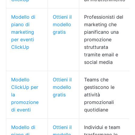
Modello di
Ottieni il
Professionisti del
piano di
modello
marketing che
marketing
gratis
pianificano una
per eventi
promozione
ClickUp
strutturata
tramite email e
social media
Modello
Ottieni il
Teams che
ClickUp per
modello
gestiscono le
la
gratis
attività
promozione
promozionali
di eventi
quotidiane
Modello di
Ottieni il
Individui e team
piano di
modello
trasformano le