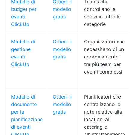
Modello di
Ottieni il
Teams che
budget per
modello
controllano la
eventi
gratis
spesa in tutte le
ClickUp
categorie
Modello di
Ottieni il
Organizzatori che
gestione
modello
necessitano di un
eventi
gratis
coordinamento
ClickUp
tra più team per
eventi complessi
Modello di
Ottieni il
Pianificatori che
documento
modello
centralizzano le
per la
gratis
note relative alla
pianificazione
location, al
di eventi
catering e
ClickUp
all'intrattenimento