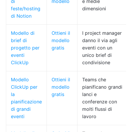
di
modello
e medie
feste/hosting
dimensioni
di Notion
Modello di
Ottieni il
I project manager
brief di
modello
danno il via agli
progetto per
gratis
eventi con un
eventi
unico brief di
ClickUp
condivisione
Modello
Ottieni il
Teams che
ClickUp per
modello
pianificano grandi
la
gratis
lanci e
pianificazione
conferenze con
di grandi
molti flussi di
eventi
lavoro