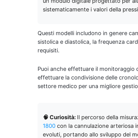
un modulo digitale progettato per aiu
sistematicamente i valori della pres
Questi modelli includono in genere campi
sistolica e diastolica, la frequenza car
requisiti.
Puoi anche effettuare il monitoraggio 
effettuare la condivisione delle cronol
settore medico per una migliore gestion
🧠 Curiosità:
Il percorso della misur
1800
con la cannulazione arteriosa i
evoluti, portando allo sviluppo de