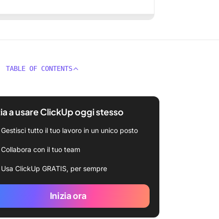
TABLE OF CONTENTS
zia a usare ClickUp oggi stesso
Gestisci tutto il tuo lavoro in un unico posto
Collabora con il tuo team
Usa ClickUp GRATIS, per sempre
Inizia ora