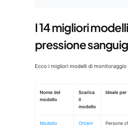
I 14 migliori modell
pressione sanguign
Ecco i migliori modelli di monitoraggio
Nome del
Scarica
Ideale per
modello
il
modello
Modello
Ottieni
Persone c