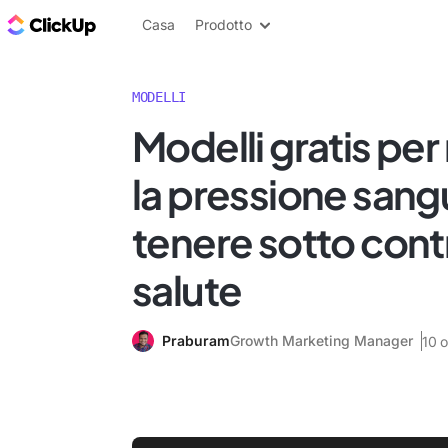
Blog di ClickUp
Casa
Prodotto
MODELLI
Modelli gratis pe
la pressione sang
tenere sotto contr
salute
Praburam
Growth Marketing Manager
10 