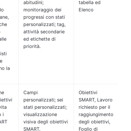
abitudini;
tabella ed
do
monitoraggio dei
Elenco
sane,
progressi con stati
 che
personalizzati; tag,
o
attività secondarie
lle
ed etichette di
priorità.
isti
he
o la
he
Campi
Obiettivi
ettivi
personalizzati; sei
SMART, Lavoro
vita
stati personalizzati;
richiesto per il
 i
visualizzazione
raggiungimento
MART
visiva degli obiettivi
degli obiettivi,
SMART.
Foglio di