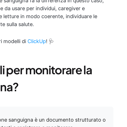
 sanguigna fa la differenza in questo caso,
e da usare per individui, caregiver e
 le letture in modo coerente, individuare le
e sulla salute.
i modelli di
ClickUp
! 🩺
i per monitorare la
gna?
ione sanguigna è un documento strutturato o