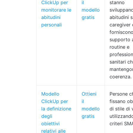
ClickUp per
il
stanno
monitorare le
modello
sviluppan
abitudini
gratis
abitudini 
personali
caregiver
forniscon
supporto a
routine e
profession
sanitari c
mantengon
coerenza.
Modello
Ottieni
Persone c
ClickUp per
il
fissano obi
la definizione
modello
di stile di 
degli
gratis
utilizzando
obiettivi
criteri S
relativi alle