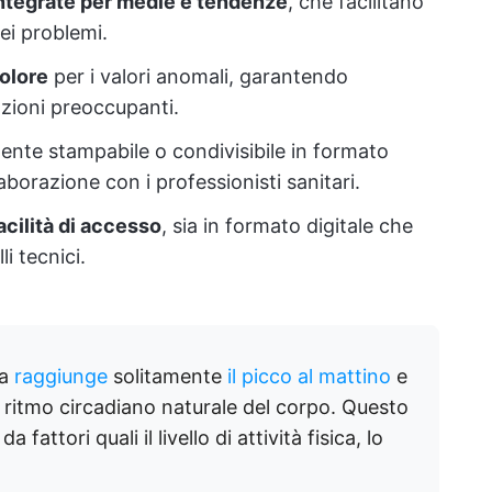
 integrate per medie e tendenze
, che facilitano
dei problemi.
colore
per i valori anomali, garantendo
zioni preoccupanti.
ente stampabile o condivisibile in formato
laborazione con i professionisti sanitari.
facilità di accesso
, sia in formato digitale che
li tecnici.
na
raggiunge
solitamente
il picco al mattino
e
 ritmo circadiano naturale del corpo. Questo
attori quali il livello di attività fisica, lo