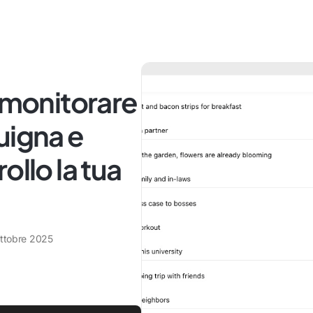
r monitorare
uigna e
ollo la tua
ottobre 2025