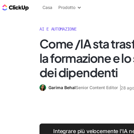
Blog di ClickUp
Casa
Prodotto
AI E AUTOMAZIONE
Come /IA sta tra
la formazione e lo
dei dipendenti
Garima Behal
Senior Content Editor
28 ago
Integrare più velocemente l'IA n