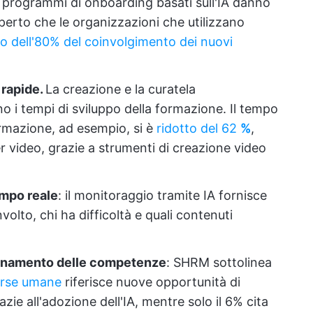
i programmi di onboarding basati sull'IA danno
perto che le organizzazioni che utilizzano
 dell'80% del coinvolgimento dei nuovi
 rapide.
La creazione e la curatela
o i tempi di sviluppo della formazione. Il tempo
rmazione, ad esempio, si è
ridotto del
62
%
,
er video, grazie a strumenti di creazione video
empo reale
: il monitoraggio tramite IA fornisce
volto, chi ha difficoltà e quali contenuti
iornamento delle competenze
: SHRM sottolinea
sorse umane
riferisce nuove opportunità di
zie all'adozione dell'IA, mentre solo il 6% cita