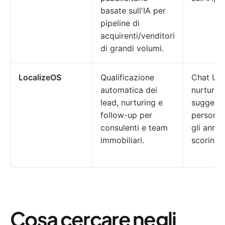
basate sull'IA per
pipeline di
acquirenti/venditori
di grandi volumi.
LocalizeOS
Qualificazione
Chat IA 
automatica dei
nurture,
lead, nurturing e
suggerim
follow-up per
personal
consulenti e team
gli annun
immobiliari.
scoring
Cosa cercare negli