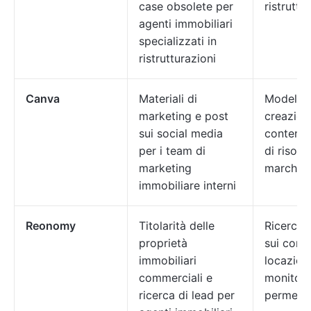
case obsolete per
ristruttu
agenti immobiliari
specializzati in
ristrutturazioni
Canva
Materiali di
Modelli c
marketing e post
creazion
sui social media
contenuti
per i team di
di risors
marketing
marchio
immobiliare interni
Reonomy
Titolarità delle
Ricerca t
proprietà
sui contr
immobiliari
locazion
commerciali e
monitora
ricerca di lead per
permess