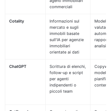
agenti immobiliari
commerciali
Cotality
Informazioni sul
Modelli d
mercato e sugli
valutazi
immobili basate
automati
sull'IA per agenzie
rapporti 
immobiliari
analisi p
orientate ai dati
ChatGPT
Scrittura di elenchi,
Copywrit
follow-up e script
modelli,
per agenti
pianifica
indipendenti o
contenut
piccoli team