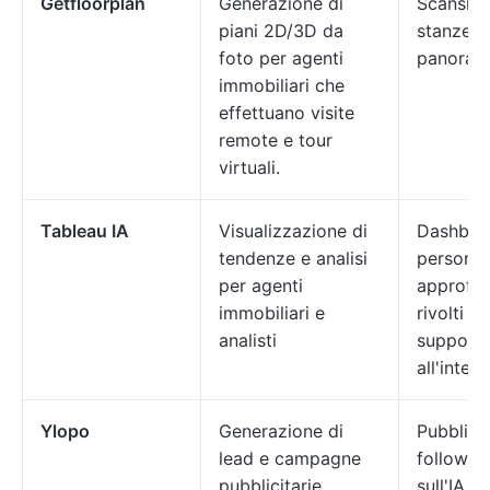
Getfloorplan
Generazione di
Scansion
piani 2D/3D da
stanze, 
foto per agenti
panoram
immobiliari che
effettuano visite
remote e tour
virtuali.
Tableau IA
Visualizzazione di
Dashboa
tendenze e analisi
personal
per agenti
approfo
immobiliari e
rivolti ai 
analisti
support
all'integ
Ylopo
Generazione di
Pubblicit
lead e campagne
follow-u
pubblicitarie
sull'IA, 