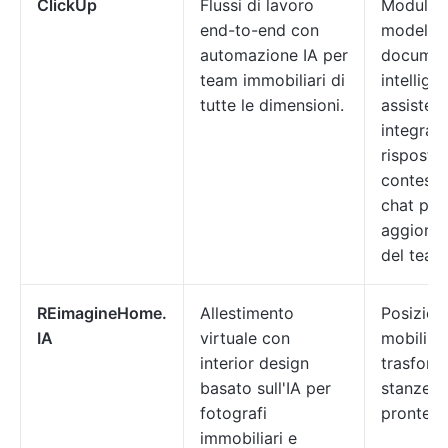
ClickUp
Flussi di lavoro
Moduli ba
end-to-end con
modelli 
automazione IA per
documen
team immobiliari di
intelligen
tutte le dimensioni.
assistent
integrat
risposte
contestu
chat per
aggiorna
del team
REimagineHome.
Allestimento
Posizion
IA
virtuale con
mobili co
interior design
trasform
basato sull'IA per
stanze, 
fotografi
pronte p
immobiliari e