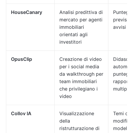
HouseCanary
Analisi predittiva di
Punteggi 
mercato per agenti
prevision
immobiliari
avvisi d
orientati agli
investitori
OpusClip
Creazione di video
Didascal
per i social media
automati
da walkthrough per
punteggio
team immobiliari
rapporti
che privilegiano i
multipli
video
Collov IA
Visualizzazione
Temi di 
della
modifich
ristrutturazione di
modelli d