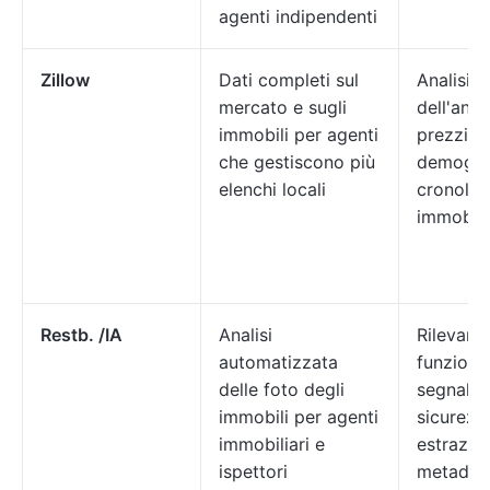
agenti indipendenti
Zillow
Dati completi sul
Analisi
mercato e sugli
dell'and
immobili per agenti
prezzi, a
che gestiscono più
demogra
elenchi locali
cronolog
immobili
Restb. /IA
Analisi
Rilevame
automatizzata
funzional
delle foto degli
segnalaz
immobili per agenti
sicurezz
immobiliari e
estrazio
ispettori
metadati