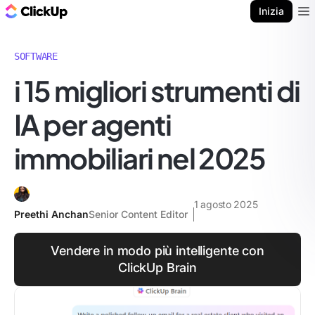
Blog di ClickUp
Inizia
Ope
SOFTWARE
i 15 migliori strumenti di
IA per agenti
immobiliari nel 2025
1 agosto 2025
Preethi Anchan
Senior Content Editor
Vendere in modo più intelligente con
ClickUp Brain