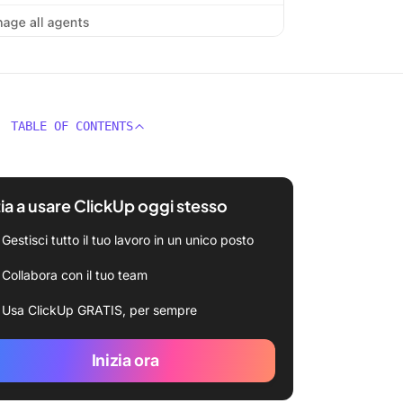
TABLE OF CONTENTS
zia a usare ClickUp oggi stesso
Gestisci tutto il tuo lavoro in un unico posto
Collabora con il tuo team
Usa ClickUp GRATIS, per sempre
Inizia ora