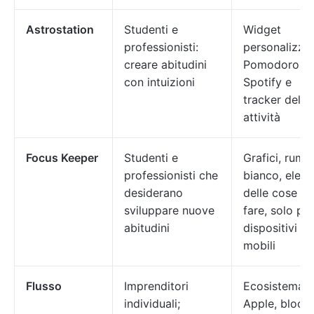
Astrostation
Studenti e
Widget
professionisti:
personalizzat
creare abitudini
Pomodoro +
con intuizioni
Spotify e
tracker delle
attività
Focus Keeper
Studenti e
Grafici, rumo
professionisti che
bianco, elen
desiderano
delle cose da
sviluppare nuove
fare, solo per
abitudini
dispositivi
mobili
Flusso
Imprenditori
Ecosistema
individuali;
Apple, blocc