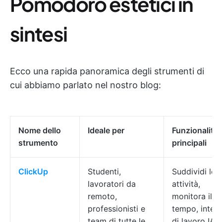
Pomodoro estetici in
sintesi
Ecco una rapida panoramica degli strumenti di
cui abbiamo parlato nel nostro blog:
Nome dello
Ideale per
Funzionalità
strumento
principali
ClickUp
Studenti,
Suddividi le
lavoratori da
attività,
remoto,
monitora il
professionisti e
tempo, interva
team di tutte le
di lavoro IA e