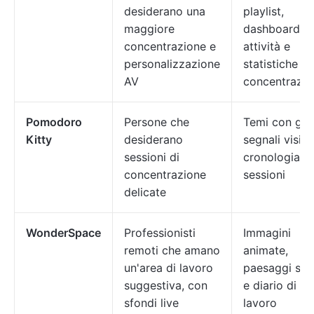
desiderano una
playlist,
maggiore
dashboard de
concentrazione e
attività e
personalizzazione
statistiche su
AV
concentrazio
Pomodoro
Persone che
Temi con gatt
Kitty
desiderano
segnali visivi
sessioni di
cronologia de
concentrazione
sessioni
delicate
WonderSpace
Professionisti
Immagini
remoti che amano
animate,
un'area di lavoro
paesaggi son
suggestiva, con
e diario di
sfondi live
lavoro