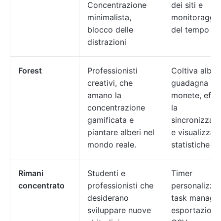
Concentrazione
dei siti e
minimalista,
monitoraggi
blocco delle
del tempo
distrazioni
Forest
Professionisti
Coltiva alberi
creativi, che
guadagna
amano la
monete, effe
concentrazione
la
gamificata e
sincronizzaz
piantare alberi nel
e visualizza l
mondo reale.
statistiche
Rimani
Studenti e
Timer
concentrato
professionisti che
personalizzat
desiderano
task manager
sviluppare nuove
esportazione