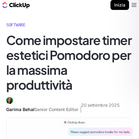
Blog di ClickUp
Inizia
Ope
SOFTWARE
Come impostare timer
estetici Pomodoro per
la massima
produttività
20 settembre 2025
Garima Behal
Senior Content Editor