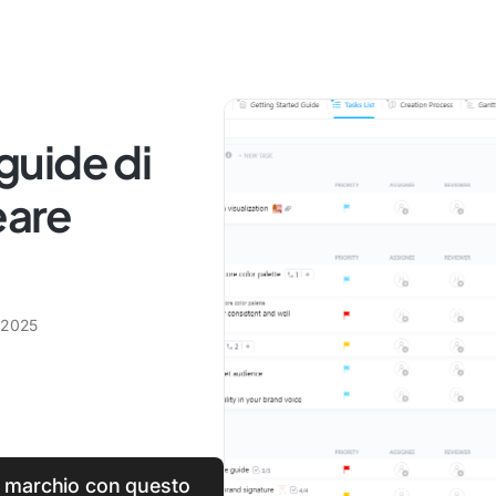
 guide di
eare
 2025
tro marchio con questo