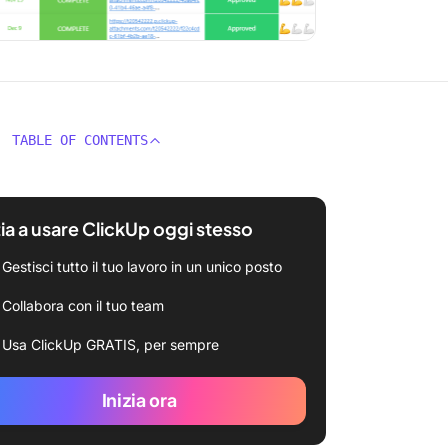
TABLE OF CONTENTS
zia a usare ClickUp oggi stesso
Gestisci tutto il tuo lavoro in un unico posto
Collabora con il tuo team
Usa ClickUp GRATIS, per sempre
Inizia ora