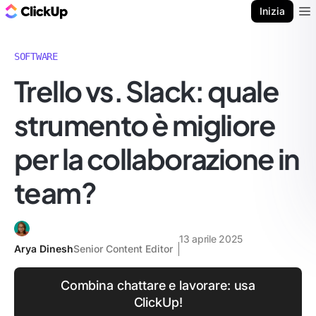
Blog di ClickUp
Inizia
Ope
SOFTWARE
Trello vs. Slack: quale
strumento è migliore
per la collaborazione in
team?
13 aprile 2025
Arya Dinesh
Senior Content Editor
Combina chattare e lavorare: usa
ClickUp!