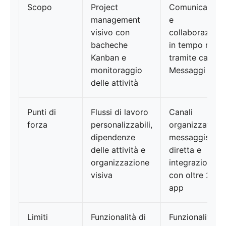
Scopo
Project
Comunicazion
management
e
visivo con
collaborazione
bacheche
in tempo reale
Kanban e
tramite canali 
monitoraggio
Messaggi
delle attività
Punti di
Flussi di lavoro
Canali
forza
personalizzabili,
organizzati,
dipendenze
messaggistica
delle attività e
diretta e
organizzazione
integrazioni
visiva
con oltre 2.00
app
Limiti
Funzionalità di
Funzionalità di