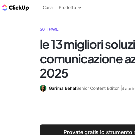
Blog di ClickUp
Casa
Prodotto
SOFTWARE
le 13 migliori soluz
comunicazione az
2025
Garima Behal
Senior Content Editor
4 apri
Provate gratis lo strumento 