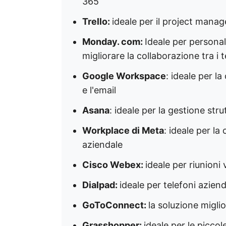
365
Trello:
ideale per il project manag
Monday. com:
Ideale per personal
migliorare la collaborazione tra i
Google Workspace
: ideale per l
e l'email
Asana
: ideale per la gestione str
Workplace di Meta
: ideale per la
aziendale
Cisco Webex:
ideale per riunioni 
Dialpad:
ideale per telefoni aziend
GoToConnect:
la soluzione migli
Grasshopper:
ideale per le picco