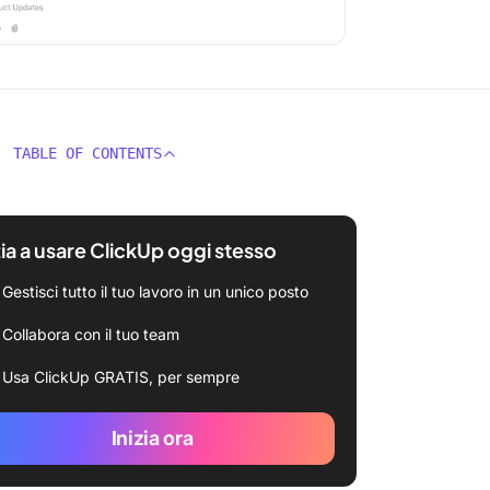
TABLE OF CONTENTS
zia a usare ClickUp oggi stesso
Gestisci tutto il tuo lavoro in un unico posto
Collabora con il tuo team
Usa ClickUp GRATIS, per sempre
Inizia ora