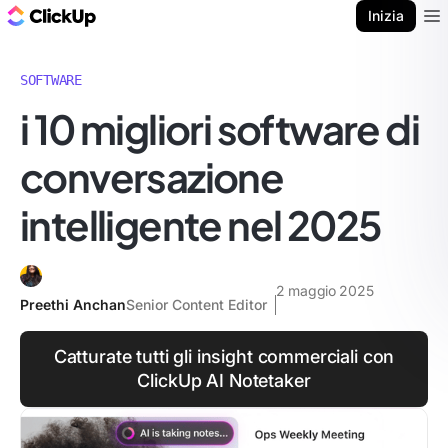
Blog di ClickUp
Inizia
Ope
SOFTWARE
i 10 migliori software di
conversazione
intelligente nel 2025
2 maggio 2025
Preethi Anchan
Senior Content Editor
Catturate tutti gli insight commerciali con
ClickUp AI Notetaker