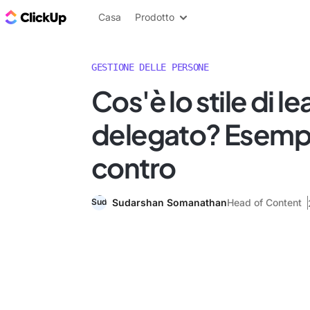
Blog di ClickUp
Casa
Prodotto
GESTIONE DELLE PERSONE
Cos'è lo stile di l
delegato? Esempi
contro
Sudarshan Somanathan
Head of Content