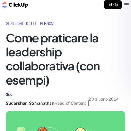
Blog di ClickUp
Inizia
Ope
GESTIONE DELLE PERSONE
Come praticare la
leadership
collaborativa (con
esempi)
20 giugno 2024
Sudarshan Somanathan
Head of Content