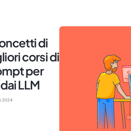
oncetti di
iori corsi di
rompt per
 dai LLM
o 2024