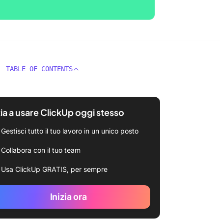
TABLE OF CONTENTS
zia a usare ClickUp oggi stesso
Gestisci tutto il tuo lavoro in un unico posto
Collabora con il tuo team
Usa ClickUp GRATIS, per sempre
Inizia ora