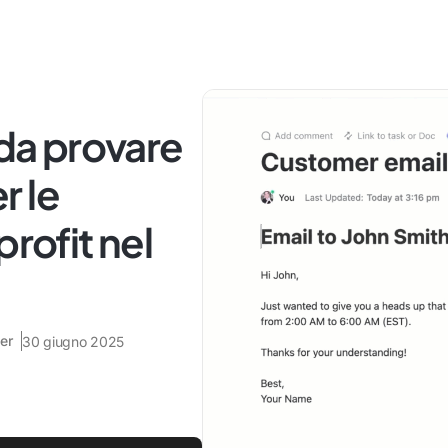
 da provare
r le
profit nel
er
30 giugno 2025