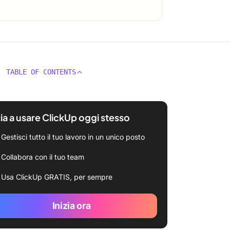
TABLE OF CONTENTS
zia a usare ClickUp oggi stesso
Gestisci tutto il tuo lavoro in un unico posto
Collabora con il tuo team
Usa ClickUp GRATIS, per sempre
Inizia ora