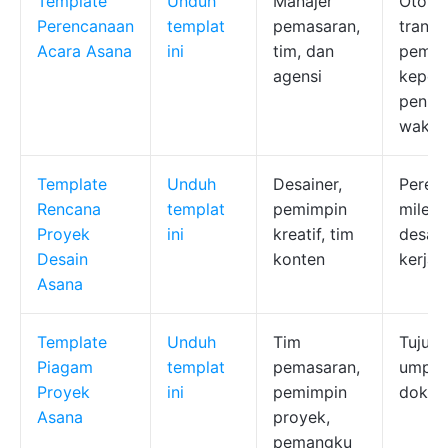
Template
Unduh
Manajer
Otomat
Perencanaan
templat
pemasaran,
transp
Acara Asana
ini
tim, dan
pema
agensi
kepent
penug
waktu
Template
Unduh
Desainer,
Peren
Rencana
templat
pemimpin
milest
Proyek
ini
kreatif, tim
desain
Desain
konten
kerja
Asana
Template
Unduh
Tim
Tujuan
Piagam
templat
pemasaran,
umpan 
Proyek
ini
pemimpin
doku
Asana
proyek,
pemangku