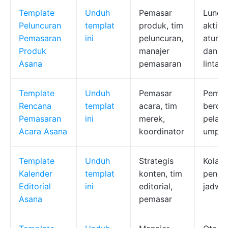
Template
Unduh
Pemasar
Luncu
Peluncuran
templat
produk, tim
aktivit
Pemasaran
ini
peluncuran,
aturan
Produk
manajer
dan p
Asana
pemasaran
lintas
Template
Unduh
Pemasar
Pemba
Rencana
templat
acara, tim
berdas
Pemasaran
ini
merek,
pelac
Acara Asana
koordinator
umpan 
Template
Unduh
Strategis
Kolabo
Kalender
templat
konten, tim
pengel
Editorial
ini
editorial,
jadwal
Asana
pemasar