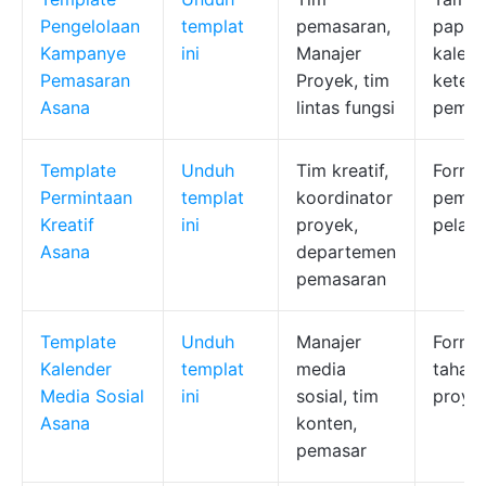
Pengelolaan
templat
pemasaran,
papan,
Kampanye
ini
Manajer
kalend
Pemasaran
Proyek, tim
keter
Asana
lintas fungsi
pemba
Template
Unduh
Tim kreatif,
Formul
Permintaan
templat
koordinator
pemicu
Kreatif
ini
proyek,
pelaca
Asana
departemen
pemasaran
Template
Unduh
Manajer
Format
Kalender
templat
media
tahap 
Media Sosial
ini
sosial, tim
proye
Asana
konten,
pemasar