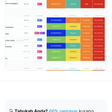
🔍
Tahukah Anda?
66% pemasar
kurang