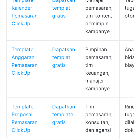
Template
Dapatkan
Manajer
Tabel 
Kalender
templat
pemasaran,
tugas
Pemasaran
gratis
tim konten,
otomat
ClickUp
pemimpin
kampanye
Template
Dapatkan
Pimpinan
Analisi
Anggaran
templat
pemasaran,
bidang
Pemasaran
gratis
tim
biaya
ClickUp
keuangan,
manajer
kampanye
Template
Dapatkan
Tim
Rincia
Proposal
template
pemasaran,
tugas
Pemasaran
gratis
konsultan,
dilaks
ClickUp
dan agensi
dokum