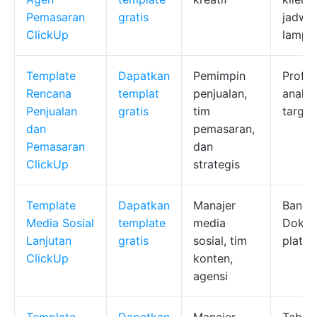
Pemasaran
gratis
jadwal
ClickUp
lampir
Template
Dapatkan
Pemimpin
Profil
Rencana
templat
penjualan,
analis
Penjualan
gratis
tim
target
dan
pemasaran,
Pemasaran
dan
ClickUp
strategis
Template
Dapatkan
Manajer
Bank k
Media Sosial
template
media
Dokum
Lanjutan
gratis
sosial, tim
platfo
ClickUp
konten,
agensi