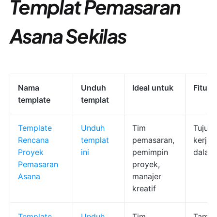
Templat Pemasaran
Asana Sekilas
Nama
Unduh
Ideal untuk
Fitur 
template
templat
Template
Unduh
Tim
Tujuan
Rencana
templat
pemasaran,
kerja 
Proyek
ini
pemimpin
dalam
Pemasaran
proyek,
Asana
manajer
kreatif
Template
Unduh
Tim
Tampil