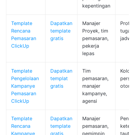
kepentingan
Template
Dapatkan
Manajer
Profil 
Rencana
template
Proyek, tim
tugas,
Pemasaran
gratis
pemasaran,
jadwa
ClickUp
pekerja
lepas
Template
Dapatkan
Tim
Kolom
Pengelolaan
templat
pemasaran,
perset
Kampanye
gratis
manajer
otomat
Pemasaran
kampanye,
ClickUp
agensi
Template
Dapatkan
Manajer
Penug
Rencana
template
pemasaran,
keter
Kampanye
gratis
pemimpin
tauta