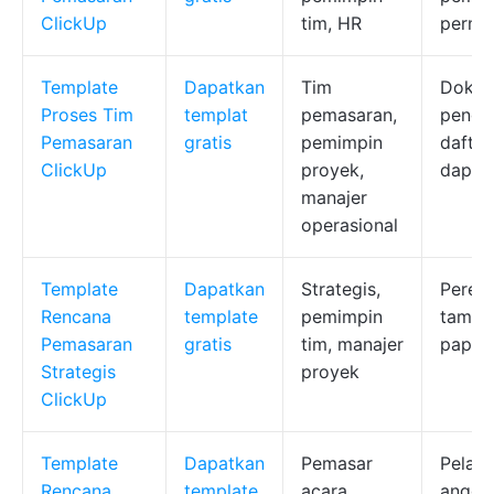
ClickUp
tim, HR
permi
Template
Dapatkan
Tim
Dokum
Proses Tim
templat
pemasaran,
pengh
Pemasaran
gratis
pemimpin
daftar
ClickUp
proyek,
dapat 
manajer
operasional
Template
Dapatkan
Strategis,
Peren
Rencana
template
pemimpin
tampil
Pemasaran
gratis
tim, manajer
papan
Strategis
proyek
ClickUp
Template
Dapatkan
Pemasar
Pelac
Rencana
template
acara,
angga