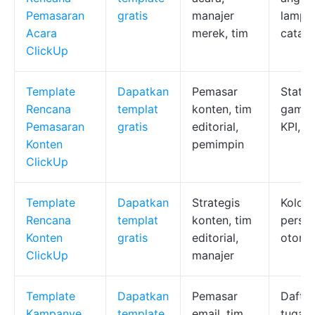
Pemasaran
gratis
manajer
lampi
Acara
merek, tim
catata
ClickUp
Template
Dapatkan
Pemasar
Status
Rencana
templat
konten, tim
gambar
Pemasaran
gratis
editorial,
KPI, t
Konten
pemimpin
ClickUp
Template
Dapatkan
Strategis
Kolom
Rencana
templat
konten, tim
perset
Konten
gratis
editorial,
otomat
ClickUp
manajer
Template
Dapatkan
Pemasar
Daftar
Kampanye
template
email, tim
tugas 