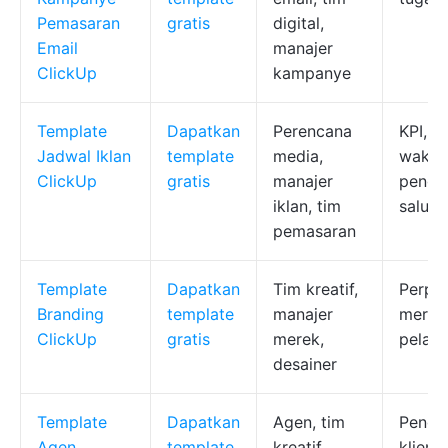
Pemasaran
gratis
digital,
Email
manajer
ClickUp
kampanye
Template
Dapatkan
Perencana
KPI, j
Jadwal Iklan
template
media,
waktu
ClickUp
gratis
manajer
penge
iklan, tim
salura
pemasaran
Template
Dapatkan
Tim kreatif,
Perpu
Branding
template
manajer
merek,
ClickUp
gratis
merek,
pelac
desainer
Template
Dapatkan
Agen, tim
Penge
Agen
template
kreatif
klien