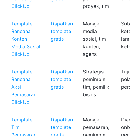
ClickUp
proyek, tim
Template
Dapatkan
Manajer
Subtu
Rencana
template
media
ketera
Konten
gratis
sosial, tim
lampira
Media Sosial
konten,
keter
ClickUp
agensi
Template
Dapatkan
Strategis,
Tujua
Rencana
template
pemimpin
pelaca
Aksi
gratis
tim, pemilik
perso
Pemasaran
bisnis
ClickUp
Template
Dapatkan
Manajer
Diagra
Tim
template
pemasaran,
onboar
Pemasaran
gratis
pemimpin
pemasa