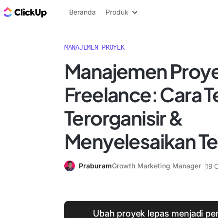
Blog ClickUp
Beranda
Produk
MANAJEMEN PROYEK
Manajemen Proy
Freelance: Cara T
Terorganisir &
Menyelesaikan T
Praburam
Growth Marketing Manager
19 
Ubah proyek lepas menjadi pe