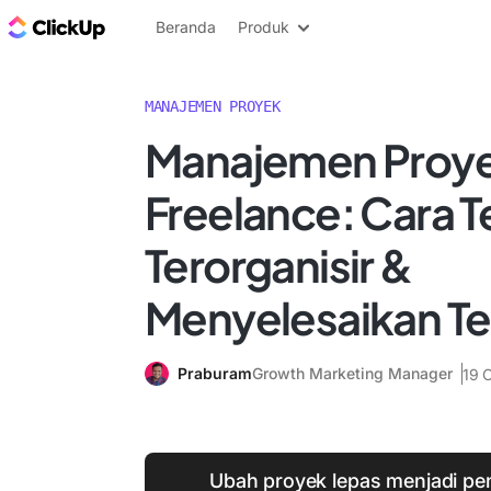
Blog ClickUp
Beranda
Produk
MANAJEMEN PROYEK
Manajemen Proy
Freelance: Cara T
Terorganisir &
Menyelesaikan T
Praburam
Growth Marketing Manager
19 
Ubah proyek lepas menjadi pe