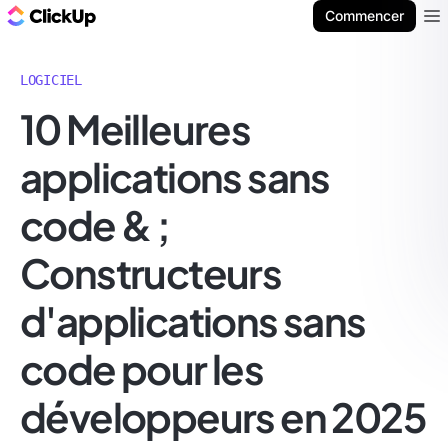
ClickUp Blog
Commencer
Ope
LOGICIEL
10 Meilleures
applications sans
code & ;
Constructeurs
d'applications sans
code pour les
développeurs en 2025