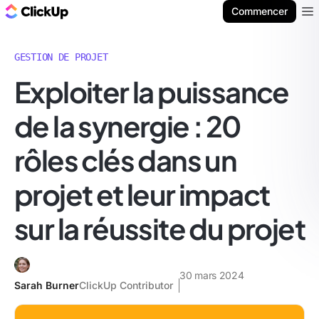
ClickUp Blog
Commencer
Ope
GESTION DE PROJET
Exploiter la puissance
de la synergie : 20
rôles clés dans un
projet et leur impact
sur la réussite du projet
30 mars 2024
Sarah Burner
ClickUp Contributor