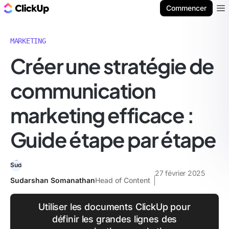
ClickUp Blog
Commencer
Ope
MARKETING
Créer une stratégie de
communication
marketing efficace :
Guide étape par étape
27 février 2025
Sudarshan Somanathan
Head of Content
Utiliser les documents ClickUp pour
définir les grandes lignes des