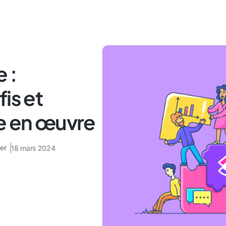
 :
is et
se en œuvre
er
18 mars 2024