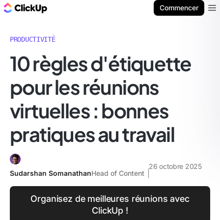
ClickUp Blog
Commencer
Ope
PRODUCTIVITÉ
10 règles d'étiquette
pour les réunions
virtuelles : bonnes
pratiques au travail
26 octobre 2025
Sudarshan Somanathan
Head of Content
Organisez de meilleures réunions avec
ClickUp !