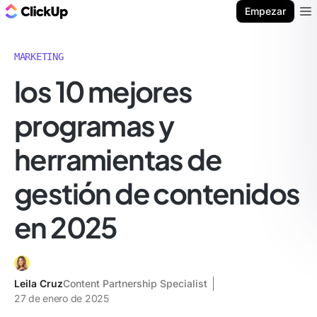
ClickUp Blog
Empezar
Ope
MARKETING
los 10 mejores
programas y
herramientas de
gestión de contenidos
en 2025
Leila Cruz
Content Partnership Specialist
27 de enero de 2025