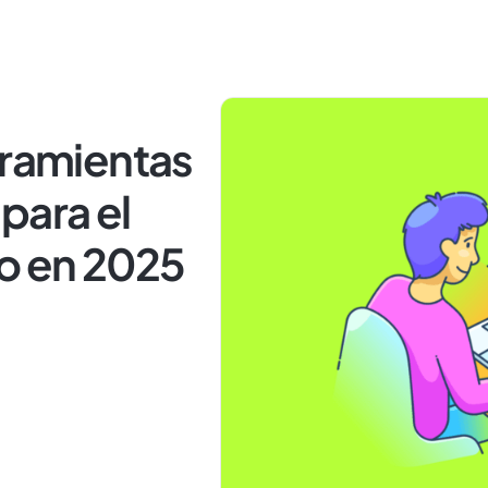
rramientas
para el
co en 2025