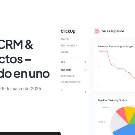
 CRM &
ctos –
do en uno
26 de marzo de 2025