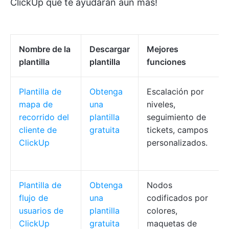
ClickUp que te ayudarán aún más!
Nombre de la
Descargar
Mejores
plantilla
plantilla
funciones
Plantilla de
Obtenga
Escalación por
mapa de
una
niveles,
recorrido del
plantilla
seguimiento de
cliente de
gratuita
tickets, campos
ClickUp
personalizados.
Plantilla de
Obtenga
Nodos
flujo de
una
codificados por
usuarios de
plantilla
colores,
ClickUp
gratuita
maquetas de