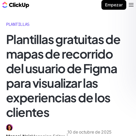
ClickUp Blog
Empezar
Ope
PLANTILLAS
Plantillas gratuitas de
mapas de recorrido
del usuario de Figma
para visualizar las
experiencias de los
clientes
10 de octubre de 2025