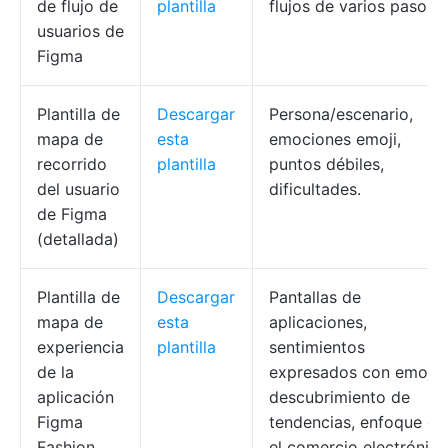
de flujo de
plantilla
flujos de varios pasos.
usuarios de
Figma
Plantilla de
Descargar
Persona/escenario,
mapa de
esta
emociones emoji,
recorrido
plantilla
puntos débiles,
del usuario
dificultades.
de Figma
(detallada)
Plantilla de
Descargar
Pantallas de
mapa de
esta
aplicaciones,
experiencia
plantilla
sentimientos
de la
expresados con emojis,
aplicación
descubrimiento de
Figma
tendencias, enfoque en
Fashion
el comercio electrónico