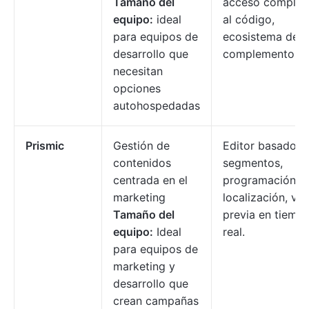
Tamaño del
acceso complet
equipo:
ideal
al código,
para equipos de
ecosistema de
desarrollo que
complementos.
necesitan
opciones
autohospedadas
Prismic
Gestión de
Editor basado e
contenidos
segmentos,
centrada en el
programación,
marketing
localización, vis
Tamaño del
previa en tiemp
equipo:
Ideal
real.
para equipos de
marketing y
desarrollo que
crean campañas