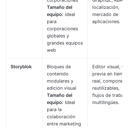
corporaciones
GraphQL, RBAC,
Tamaño del
localización,
equipo:
ideal
mercado de
para
aplicaciones.
corporaciones
globales y
grandes equipos
web
Storyblok
Bloques de
Editor visual, vi
contenido
previa en tiemp
modulares y
real, component
edición visual
reutilizables,
Tamaño del
flujos de trabajo
equipo:
Ideal
multilingües.
para la
colaboración
entre marketing