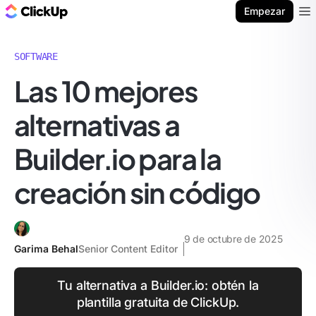
ClickUp Blog
Empezar
Ope
SOFTWARE
Las 10 mejores
alternativas a
Builder.io para la
creación sin código
9 de octubre de 2025
Garima Behal
Senior Content Editor
Tu alternativa a Builder.io: obtén la
plantilla gratuita de ClickUp.