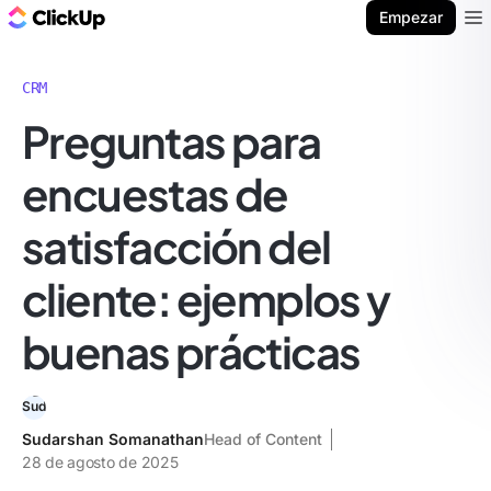
ClickUp Blog
Empezar
Ope
CRM
Preguntas para
encuestas de
satisfacción del
cliente: ejemplos y
buenas prácticas
Sudarshan Somanathan
Head of Content
28 de agosto de 2025