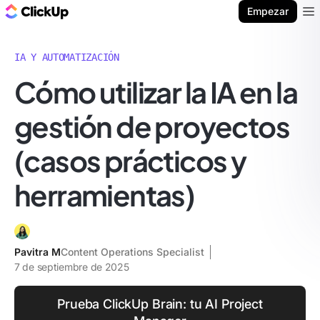
ClickUp Blog
Empezar
Ope
IA Y AUTOMATIZACIÓN
Cómo utilizar la IA en la
gestión de proyectos
(casos prácticos y
herramientas)
Pavitra M
Content Operations Specialist
7 de septiembre de 2025
Prueba ClickUp Brain: tu AI Project