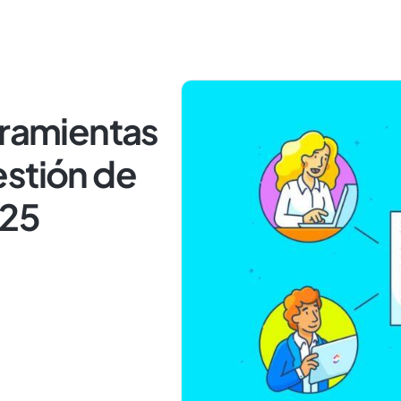
rramientas
estión de
025