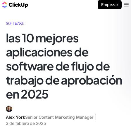
ClickUp Blog
Empezar
Ope
SOFTWARE
las 10 mejores
aplicaciones de
software de flujo de
trabajo de aprobación
en 2025
Alex York
Senior Content Marketing Manager
3 de febrero de 2025