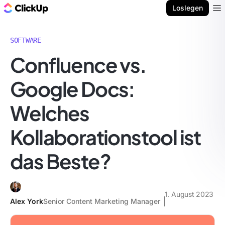
ClickUp Blog
Loslegen
Ope
SOFTWARE
Confluence vs.
Google Docs:
Welches
Kollaborationstool ist
das Beste?
1. August 2023
Alex York
Senior Content Marketing Manager