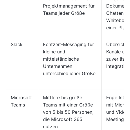
Projektmanagement für
Dokumente
Teams jeder Größe
Chatten u
Whiteboar
einer Plat
Slack
Echtzeit-Messaging für
Übersichtl
kleine und
Kanäle un
mittelständische
zuverlässi
Unternehmen
Integratio
unterschiedlicher Größe
Microsoft
Mittlere bis große
Enge Integ
Teams
Teams mit einer Größe
mit Micros
von 5 bis 50 Personen,
und Video
die Microsoft 365
Meetings
nutzen