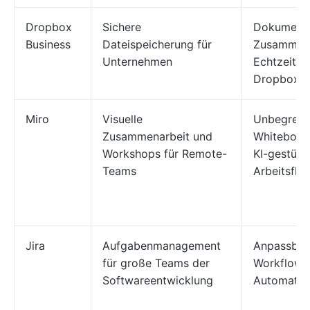
Dropbox
Sichere
Dokument
Business
Dateispeicherung für
Zusammena
Unternehmen
Echtzeit u
Dropbox P
Miro
Visuelle
Unbegrenz
Zusammenarbeit und
Whiteboar
Workshops für Remote-
KI-gestütz
Teams
Arbeitsflä
Jira
Aufgabenmanagement
Anpassbare
für große Teams der
Workflows
Softwareentwicklung
Automatis