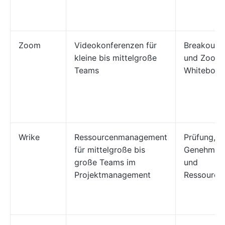
Zoom
Videokonferenzen für
Breakout-
kleine bis mittelgroße
und Zoom
Teams
Whiteboar
Wrike
Ressourcenmanagement
Prüfung,
für mittelgroße bis
Genehmig
große Teams im
und
Projektmanagement
Ressource