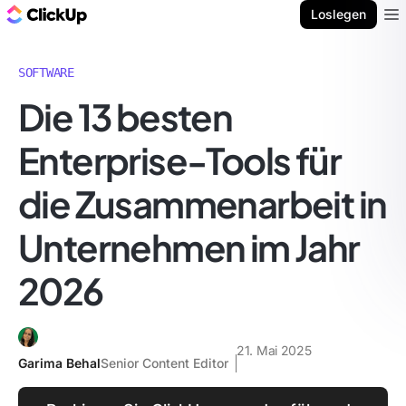
ClickUp Blog
Loslegen
Ope
SOFTWARE
Die 13 besten
Enterprise-Tools für
die Zusammenarbeit in
Unternehmen im Jahr
2026
21. Mai 2025
Garima Behal
Senior Content Editor