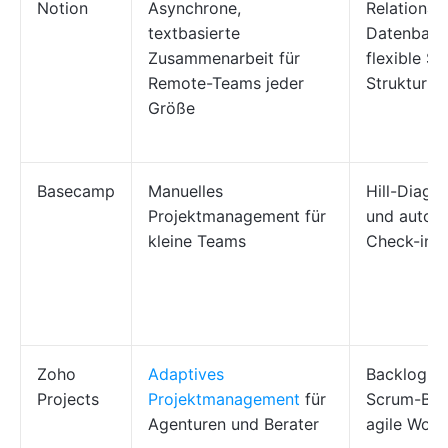
Notion
Asynchrone,
Relational
textbasierte
Datenbank
Zusammenarbeit für
flexible Se
Remote-Teams jeder
Struktur
Größe
Basecamp
Manuelles
Hill-Diag
Projektmanagement für
und autom
kleine Teams
Check-ins
Zoho
Adaptives
Backlog- 
Projects
Projektmanagement
für
Scrum-Boa
Agenturen und Berater
agile Work