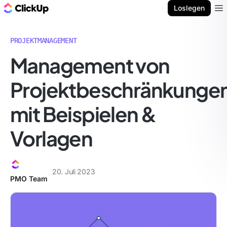
ClickUp Blog
Loslegen
Ope
PROJEKTMANAGEMENT
Management von
Projektbeschränkunge
mit Beispielen &
Vorlagen
20. Juli 2023
PMO Team