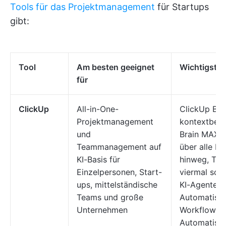
Tools für das Projektmanagement
für Startups
gibt:
Tool
Am besten geeignet
Wichtigste 
für
ClickUp
All-in-One-
ClickUp Brai
Projektmanagement
kontextbezo
und
Brain MAX fü
Teammanagement auf
über alle B
KI-Basis für
hinweg, Talk
Einzelpersonen, Start-
viermal sch
ups, mittelständische
KI-Agenten f
Teams und große
Automatisie
Unternehmen
Workflows, 
Automatisie