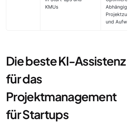
KMUs
Abhängigke
Projektzus
und Aufwan
Die beste KI-Assistenz
für das
Projektmanagement
für Startups