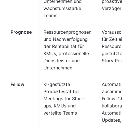
Unternehmen und
proaktive E
wachstumsstarke
Verzögerun
Teams
Prognose
Ressourcenprognosen
Vorausscha
und Nachverfolgung
für Zeitleis
der Rentabilität für
Ressourcenz
KMUs, professionelle
gestützte T
Dienstleister und
Story Point
Unternehmen
Fellow
KI-gestützte
Automatisch
Produktivität bei
Zusammenfa
Meetings für Start-
Fellow-Chat
ups, KMUs und
kollaborati
verteilte Teams
Automatisi
Updates, üb