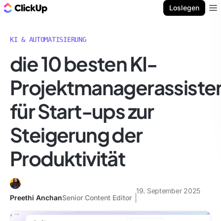
ClickUp Blog
Loslegen
Ope
KI & AUTOMATISIERUNG
die 10 besten KI-
Projektmanagerassiste
für Start-ups zur
Steigerung der
Produktivität
19. September 2025
Preethi Anchan
Senior Content Editor