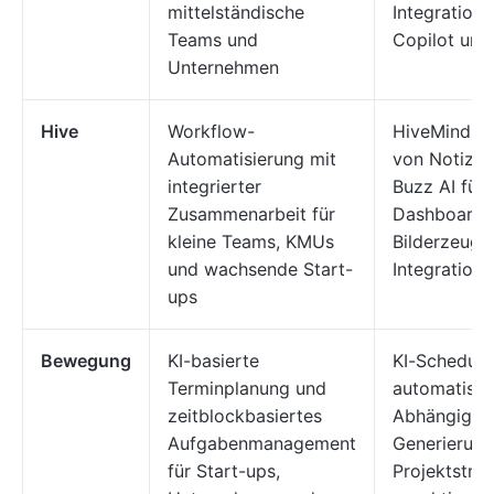
mittelständische
Integration
Teams und
Copilot und
Unternehmen
Hive
Workflow-
HiveMind K
Automatisierung mit
von Notizen
integrierter
Buzz AI für
Zusammenarbeit für
Dashboards,
kleine Teams, KMUs
Bilderzeugu
und wachsende Start-
Integration
ups
Bewegung
KI-basierte
KI-Scheduler
Terminplanung und
automatische
zeitblockbasiertes
Abhängigke
Aufgabenmanagement
Generierung
für Start-ups,
Projektstru