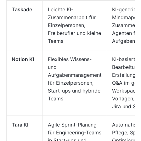
Taskade
Leichte KI-
KI-generier
Zusammenarbeit für
Mindmaps, V
Einzelpersonen,
Zusammenarb
Freiberufler und kleine
Agenten für 
Teams
Aufgaben
Notion KI
Flexibles Wissens-
KI-basierte
und
Bearbeitung
Aufgabenmanagement
Erstellung 
für Einzelpersonen,
Q&A im ges
Start-ups und hybride
Workspace,
Teams
Vorlagen, In
Jira und Sla
Tara KI
Agile Sprint-Planung
Automatisie
für Engineering-Teams
Pflege, Spri
in Start-ups und
Optimierung