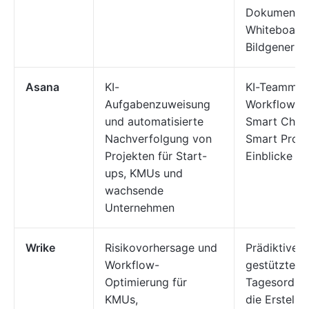
Dokumente,
Whiteboards
Bildgenerier
Asana
KI-
KI-Teammitg
Aufgabenzuweisung
Workflow-Au
und automatisierte
Smart Chat,
Nachverfolgung von
Smart Projec
Projekten für Start-
Einblicke u
ups, KMUs und
wachsende
Unternehmen
Wrike
Risikovorhersage und
Prädiktive R
Workflow-
gestützte Br
Optimierung für
Tagesordnun
KMUs,
die Erstellu