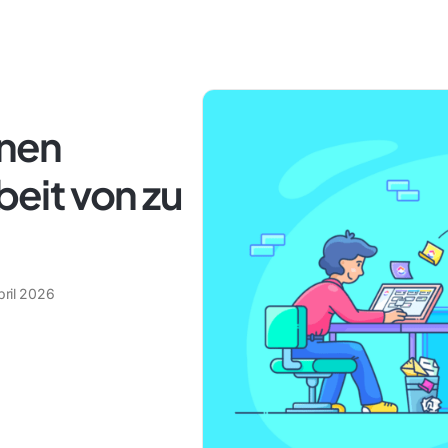
inen
beit von zu
pril 2026