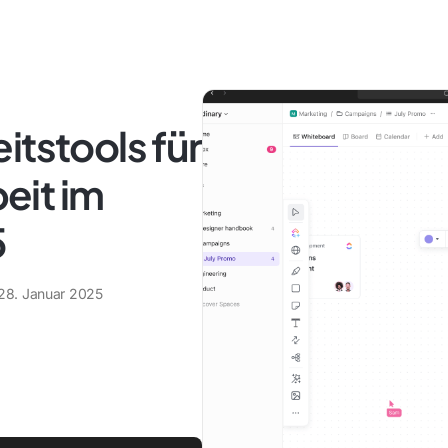
itstools für
eit im
5
28. Januar 2025