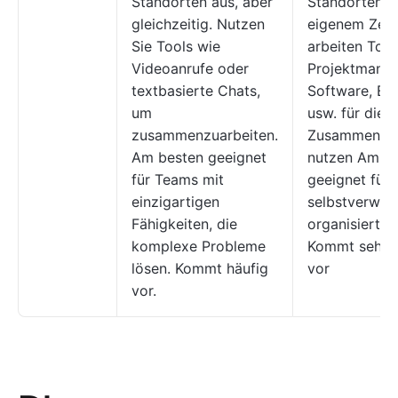
Standorten aus, aber
Standorten a
gleichzeitig. Nutzen
eigenem Zeit
Sie Tools wie
arbeiten Tool
Videoanrufe oder
Projektmana
textbasierte Chats,
Software, E-
um
usw. für die
zusammenzuarbeiten.
Zusammenarb
Am besten geeignet
nutzen Am b
für Teams mit
geeignet für
einzigartigen
selbstverwalt
Fähigkeiten, die
organisierte
komplexe Probleme
Kommt sehr h
lösen. Kommt häufig
vor
vor.