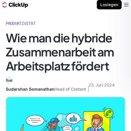
ClickUp Blog
Loslegen
Ope
PRODUKTIVITÄT
Wie man die hybride
Zusammenarbeit am
Arbeitsplatz fördert
25. Juni 2024
Sudarshan Somanathan
Head of Content