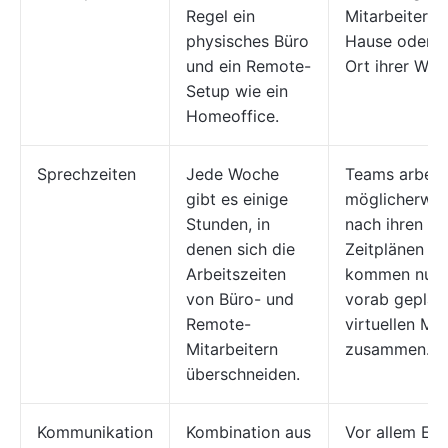
Regel ein
Mitarbeiter v
physisches Büro
Hause oder e
und ein Remote-
Ort ihrer Wah
Setup wie ein
Homeoffice.
Sprechzeiten
Jede Woche
Teams arbeit
gibt es einige
möglicherwei
Stunden, in
nach ihren ei
denen sich die
Zeitplänen u
Arbeitszeiten
kommen nur 
von Büro- und
vorab geplan
Remote-
virtuellen Me
Mitarbeitern
zusammen.
überschneiden.
Kommunikation
Kombination aus
Vor allem E-M