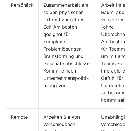
Persönlich
Zusammenarbeit am
Arbeit im sel
selben physischen
Raum, aber z
Ort und zur selben
versetzten Ze
Zeit Am besten
(ohne
geeignet für
Überschneid
komplexe
Am besten ge
Problemlösungen,
für Teammitgl
Brainstorming und
um mit ander
Geschäftsabschlüsse
Teams zu
Kommt je nach
interagieren 
Unternehmenspolitik
Gefühl für di
häufig vor
Unternehmens
zu bekomme
Kommt selten
Remote
Arbeiten Sie von
Unabhängig 
verschiedenen
verschiedene