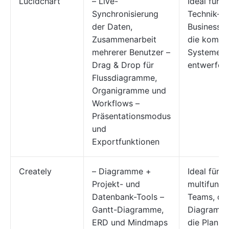
Lucidchart
– Live-
Ideal für 
Synchronisierung
Technik- u
der Daten,
Business-
Zusammenarbeit
die kompl
mehrerer Benutzer –
Systeme
Drag & Drop für
entwerfen
Flussdiagramme,
Organigramme und
Workflows –
Präsentationsmodus
und
Exportfunktionen
Creately
– Diagramme +
Ideal für
Projekt- und
multifunkt
Datenbank-Tools –
Teams, die
Gantt-Diagramme,
Diagramme
ERD und Mindmaps
die Planun