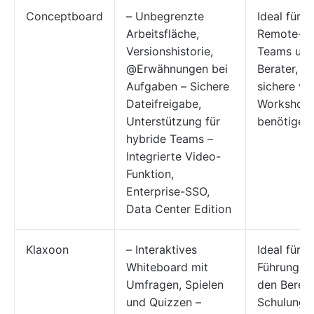
Conceptboard
– Unbegrenzte
Ideal für
Arbeitsfläche,
Remote-/H
Versionshistorie,
Teams un
@Erwähnungen bei
Berater, di
Aufgaben – Sichere
sichere vis
Dateifreigabe,
Workshop
Unterstützung für
benötigen
hybride Teams –
Integrierte Video-
Funktion,
Enterprise-SSO,
Data Center Edition
Klaxoon
– Interaktives
Ideal für
Whiteboard mit
Führungskr
Umfragen, Spielen
den Berei
und Quizzen –
Schulung,