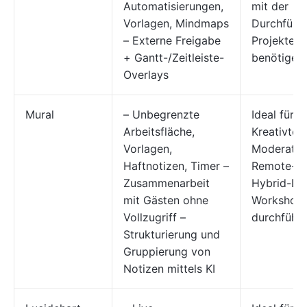
Automatisierungen,
mit der
Vorlagen, Mindmaps
Durchführ
– Externe Freigabe
Projekten
+ Gantt-/Zeitleiste-
benötigen
Overlays
Mural
– Unbegrenzte
Ideal für
Arbeitsfläche,
Kreativte
Vorlagen,
Moderator
Haftnotizen, Timer –
Remote- o
Zusammenarbeit
Hybrid-De
mit Gästen ohne
Workshop
Vollzugriff –
durchführ
Strukturierung und
Gruppierung von
Notizen mittels KI