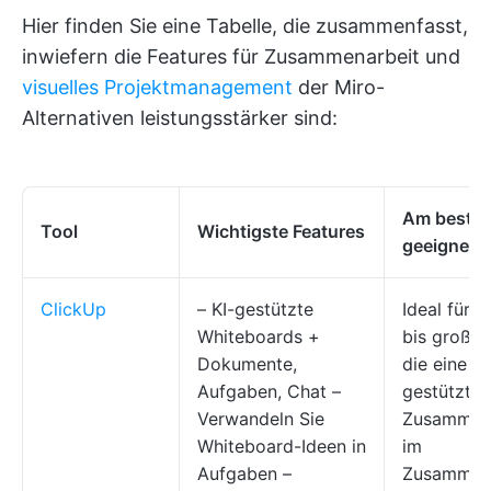
Hier finden Sie eine Tabelle, die zusammenfasst,
inwiefern die Features für Zusammenarbeit und
visuelles Projektmanagement
der Miro-
Alternativen leistungsstärker sind:
Am beste
Tool
Wichtigste Features
geeignet f
ClickUp
– KI-gestützte
Ideal für k
Whiteboards +
bis große
Dokumente,
die eine KI
Aufgaben, Chat –
gestützte 
Verwandeln Sie
Zusammena
Whiteboard-Ideen in
im
Aufgaben –
Zusammen