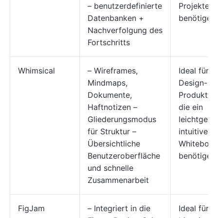
– benutzerdefinierte
Projekten
Datenbanken +
benötigen
Nachverfolgung des
Fortschritts
Whimsical
– Wireframes,
Ideal für k
Mindmaps,
Design- u
Dokumente,
Produktte
Haftnotizen –
die ein
Gliederungsmodus
leichtgewi
für Struktur –
intuitives
Übersichtliche
Whiteboar
Benutzeroberfläche
benötigen
und schnelle
Zusammenarbeit
FigJam
– Integriert in die
Ideal für k