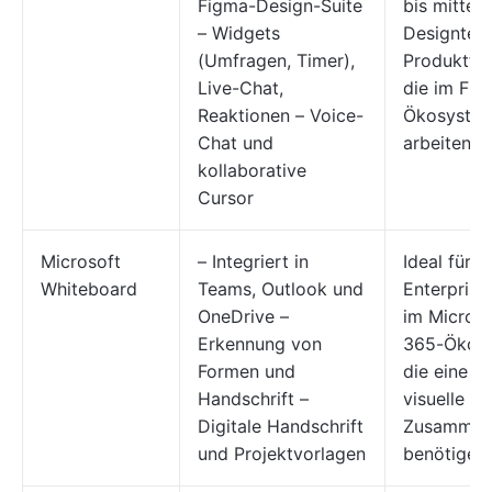
Figma-Design-Suite
bis mittel
– Widgets
Designtea
(Umfragen, Timer),
Produktte
Live-Chat,
die im Fig
Reaktionen – Voice-
Ökosyste
Chat und
arbeiten
kollaborative
Cursor
Microsoft
– Integriert in
Ideal für
Whiteboard
Teams, Outlook und
Enterpris
OneDrive –
im Microso
Erkennung von
365-Ökosy
Formen und
die eine e
Handschrift –
visuelle
Digitale Handschrift
Zusammena
und Projektvorlagen
benötigen