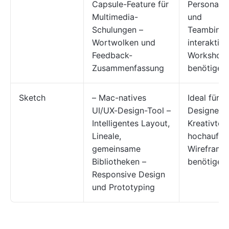
Capsule-Feature für
Personalw
Multimedia-
und
Schulungen –
Teambindu
Wortwolken und
interaktive
Feedback-
Workshop
Zusammenfassung
benötigen
Sketch
– Mac-natives
Ideal für U
UI/UX-Design-Tool –
Designer 
Intelligentes Layout,
Kreativtea
Lineale,
hochauflö
gemeinsame
Wireframe
Bibliotheken –
benötigen
Responsive Design
und Prototyping