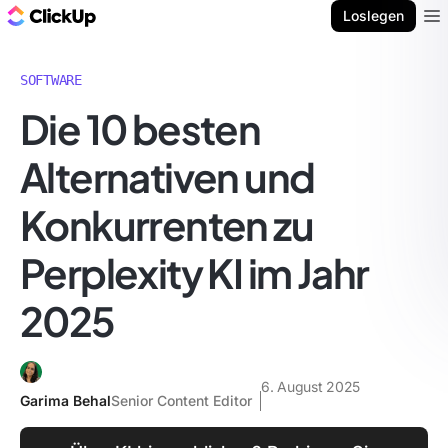
ClickUp Blog
Loslegen
Ope
SOFTWARE
Die 10 besten
Alternativen und
Konkurrenten zu
Perplexity KI im Jahr
2025
6. August 2025
Garima Behal
Senior Content Editor