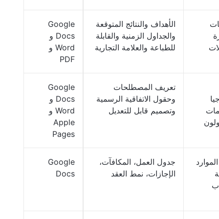
ات
الأهداف والنتائج المتوقعة
Google
ة
والجداول الزمنية والقابلة
Docs و
لات
للطباعة والعلامة التجارية
Word و
PDF
تعريف المصطلحات
Google
يا
وحقول الاتفاقية الرسمية
Docs و
مات
وتصميم قابل للتعديل
Word و
ولون
Apple
Pages
لموارد
جدول العمل، المكافآت،
Google
ة
الإجازات، نمط العقد
Docs
ب