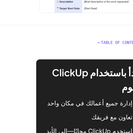
TABLE OF CONT
ابدأ باستخدام ClickUp
وم
إدارة جميع أعمالك في مكان واحد
تعاون مع فريقك
استخدم ClickUp مجانًا—إلى الأبد