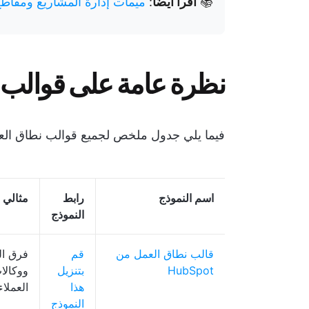
📚
اقرأ أيضًا
:
ميمات إدارة المشاريع ومقاط
نظرة عامة على قوالب 
فيما يلي جدول ملخص لجميع قوالب نطاق العم
اسم النموذج
رابط
مثالي ل
النموذج
قالب نطاق العمل من
قم
فرق ال
HubSpot
بتنزيل
ووكالا
هذا
العملاء
النموذج