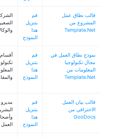
قالب نطاق عمل
قم
الشرك
المشروع من
بتنزيل
الصغير
Template.Net
هذا
والوكا
النموذج
نموذج نطاق العمل في
قم
أقسام
مجال تكنولوجيا
بتنزيل
تكنولوج
المعلومات من
هذا
المعلو
Template.Net
النموذج
والمقا
قالب بيان العمل
قم
مديرو ا
الاحترافي من
بتنزيل
البشري
GooDocs
هذا
وأصحا
النموذج
العمل