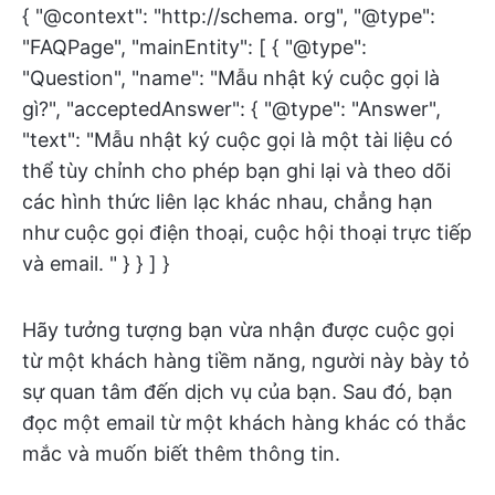
{ "@context": "http://schema. org", "@type":
"FAQPage", "mainEntity": [ { "@type":
"Question", "name": "Mẫu nhật ký cuộc gọi là
gì?", "acceptedAnswer": { "@type": "Answer",
"text": "Mẫu nhật ký cuộc gọi là một tài liệu có
thể tùy chỉnh cho phép bạn ghi lại và theo dõi
các hình thức liên lạc khác nhau, chẳng hạn
như cuộc gọi điện thoại, cuộc hội thoại trực tiếp
và email. " } } ] }
Hãy tưởng tượng bạn vừa nhận được cuộc gọi
từ một khách hàng tiềm năng, người này bày tỏ
sự quan tâm đến dịch vụ của bạn. Sau đó, bạn
đọc một email từ một khách hàng khác có thắc
mắc và muốn biết thêm thông tin.