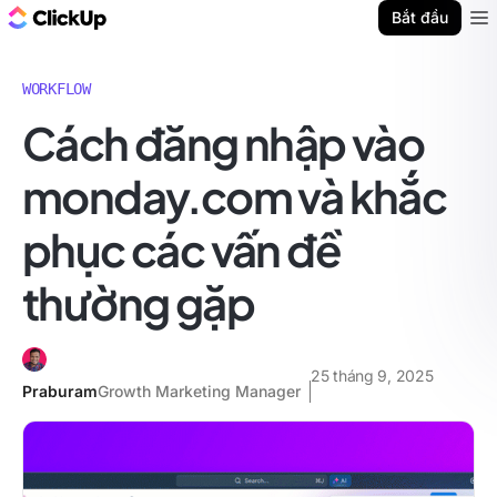
ClickUp Blog
Bắt đầu
Ope
WORKFLOW
Cách đăng nhập vào
monday.com và khắc
phục các vấn đề
thường gặp
25 tháng 9, 2025
Praburam
Growth Marketing Manager