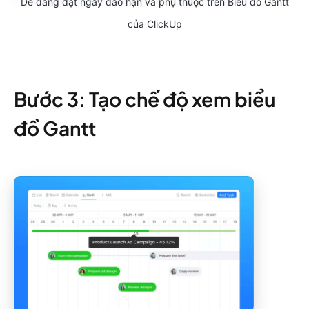
Dễ dàng đặt ngày đáo hạn và phụ thuộc trên Biểu đồ Gantt
của ClickUp
Bước 3: Tạo chế độ xem biểu
đồ Gantt