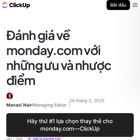
ClickUp Blog
Bắt đầu
Ope
Đánh giá về
monday.com với
những ưu và nhược
điểm
26 tháng 2, 2025
Manasi Nair
Managing Editor
Hãy thử #1 lựa chọn thay thế cho
monday.com—ClickUp